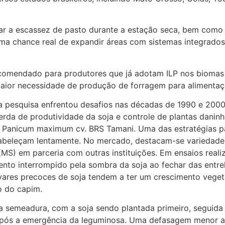
gar a escassez de pasto durante a estação seca, bem como 
uma chance real de expandir áreas com sistemas integrados
ecomendado para produtores que já adotam ILP nos biomas 
maior necessidade de produção de forragem para alimentaç
 pesquisa enfrentou desafios nas décadas de 1990 e 2000 
rda de produtividade da soja e controle de plantas dani
 Panicum maximum cv. BRS Tamani. Uma das estratégias pa
stabeleçam lentamente. No mercado, destacam-se variedad
MS) em parceria com outras instituições. Em ensaios rea
nto interrompido pela sombra da soja ao fechar das entr
tivares precoces de soja tendem a ter um crescimento vege
o do capim.
semeadura, com a soja sendo plantada primeiro, seguida pe
s após a emergência da leguminosa. Uma defasagem menor 