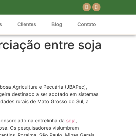
s
Clientes
Blog
Contato
ciação entre soja
bosa Agricultura e Pecuária (JBAPec),
ageira destinado a ser adotado em sistemas
dades rurais de Mato Grosso do Sul, a
 consorciado na entrelinha da
soja
,
nosa. Os pesquisadores vislumbram
antins, Roraima, São Paulo, Minas Gerais,