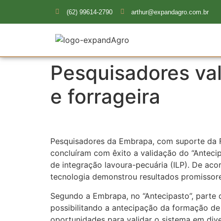
(62) 99614-2790
arthur@expandagro.com.br
Pesquisadores val
e forrageira
Pesquisadores da Embrapa, com suporte da Fu
concluíram com êxito a validação do “Anteci
de integração lavoura-pecuária (ILP). De ac
tecnologia demonstrou resultados promissore
Segundo a Embrapa, no “Antecipasto”, parte d
possibilitando a antecipação da formação de
oportunidades para validar o sistema em dive